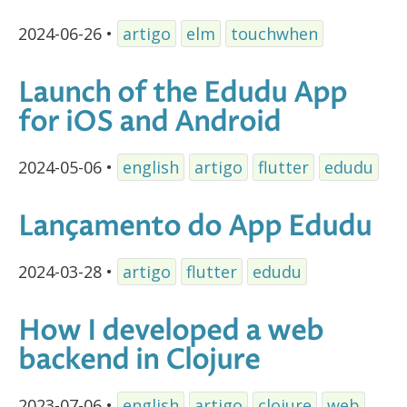
2024-06-26
•
artigo
elm
touchwhen
Launch of the Edudu App
for iOS and Android
2024-05-06
•
english
artigo
flutter
edudu
Lançamento do App Edudu
2024-03-28
•
artigo
flutter
edudu
How I developed a web
backend in Clojure
2023-07-06
•
english
artigo
clojure
web