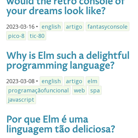
would the retro console of
your dreams look like?
2023-03-16
•
english
artigo
fantasyconsole
pico-8
tic-80
Why is Elm such a delightful
programming language?
2023-03-08
•
english
artigo
elm
programaçãofuncional
web
spa
javascript
Por que Elm é uma
linguagem tão deliciosa?